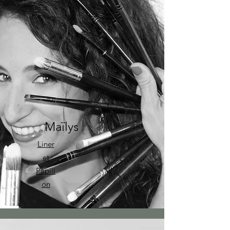
Maïlys
Liner
et
Papill
on