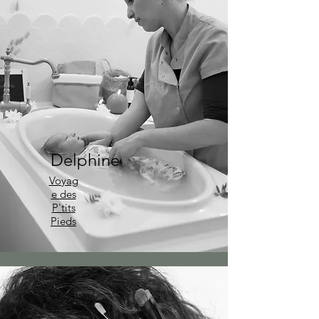
Delphine
Voyag
e des
P'tits
Pieds