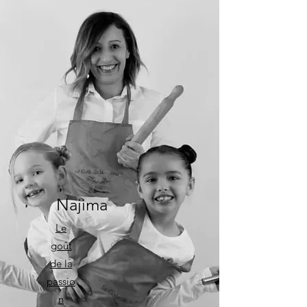
Najima
Le
goût
de la
passio
n