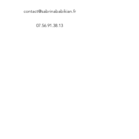
contact@sabrinababikian.fr
07.56.91.38.13
Nom
E-mail
Téléphone
Adresse